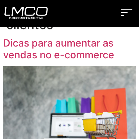
Tag:
fidelização de
clientes
Dicas para aumentar as
vendas no e-commerce