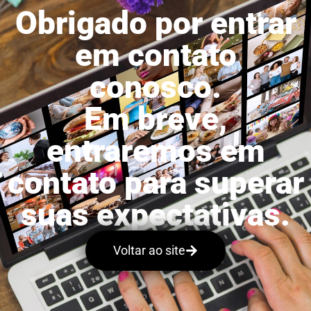
Obrigado por entrar
em contato
conosco.
Em breve,
entraremos em
contato para superar
suas expectativas.
Voltar ao site