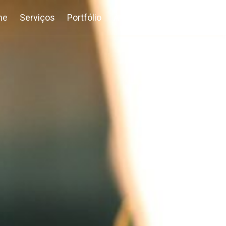
me
Serviços
Portfólio
A agência
Contato