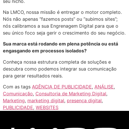
seu nicho.
Na LMCO, nossa missão é entregar o motor completo.
Nós não apenas “fazemos posts” ou “subimos sites”;
nós calibramos a sua Engrenagem Digital para que o
seu único foco seja gerir o crescimento do seu negócio.
Sua marca está rodando em plena potência ou está
engasgando em processos isolados?
Conheça nossa estrutura completa de soluções e
descubra como podemos integrar sua comunicação
para gerar resultados reais.
Com as tags
AGÊNCIA DE PUBLICIDADE
,
ANÁLISE
,
Comunicação
,
Consultoria de Marketing Digital
,
Marketing
,
marketing digital
,
presença digital
,
PUBLICIDADE
,
WEBSITES