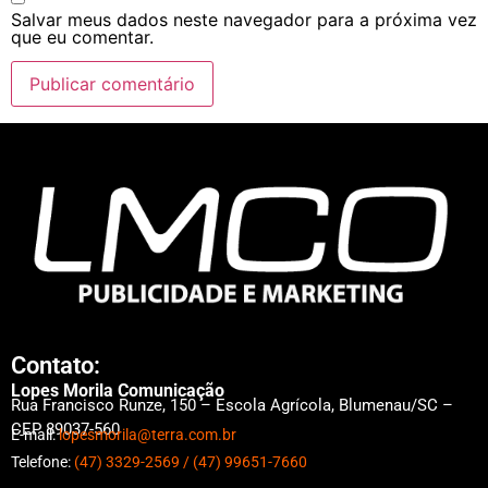
Salvar meus dados neste navegador para a próxima vez
que eu comentar.
Contato:
Lopes Morila Comunicação
Rua Francisco Runze, 150 – Escola Agrícola, Blumenau/SC –
CEP 89037-560
E-mail:
lopesmorila@terra.com.br
Telefone:
(47) 3329-2569 /
(47) 99651-7660